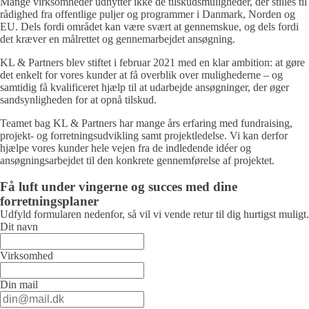
Mange virksomheder udnytter ikke de tilskudsmuligheder, der stilles til
rådighed fra offentlige puljer og programmer i Danmark, Norden og
EU. Dels fordi området kan være svært at gennemskue, og dels fordi
det kræver en målrettet og gennemarbejdet ansøgning.
KL & Partners blev stiftet i februar 2021 med en klar ambition: at gøre
det enkelt for vores kunder at få overblik over mulighederne – og
samtidig få kvalificeret hjælp til at udarbejde ansøgninger, der øger
sandsynligheden for at opnå tilskud.
Teamet bag KL & Partners har mange års erfaring med fundraising,
projekt- og forretningsudvikling samt projektledelse. Vi kan derfor
hjælpe vores kunder hele vejen fra de indledende idéer og
ansøgningsarbejdet til den konkrete gennemførelse af projektet.
Få luft under vingerne og succes med dine
forretningsplaner
Udfyld formularen nedenfor, så vil vi vende retur til dig hurtigst muligt.
Dit navn
Virksomhed
Din mail